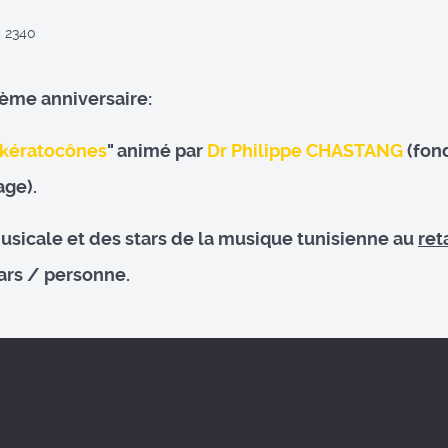
 2340
0ème anniversaire:
 kératocônes
" animé par
Dr Philippe CHASTANG
(fon
ge).
sicale et des stars de la musique tunisienne au
ret
nars / personne.
cone et chirurgie réfractive"
dicontur