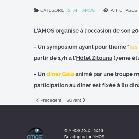
CATÉGORIE :
STAFF AMOS
AFFICHAGES :
L'AMOS organise à l'occasion de son 2
- Un symposium ayant pour thème "
les
partir de 17h à l'
Hôtel Zitouna
(7ème éta
- Un
diner Gala
animé par une troupe mu
participation au diner est fixée à 80 di
Previous article: Programme du symposium " kérato
Next article: Symposium AMOS- mé
Précédent
Suivant
© AMOS 2010 - 2026
Developed for AMOS