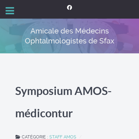
Amicale des Médecins
Ophtalmologistes de Sfax
Symposium AMOS-
médicontur
CATÉGORIE :
STAFF AMOS