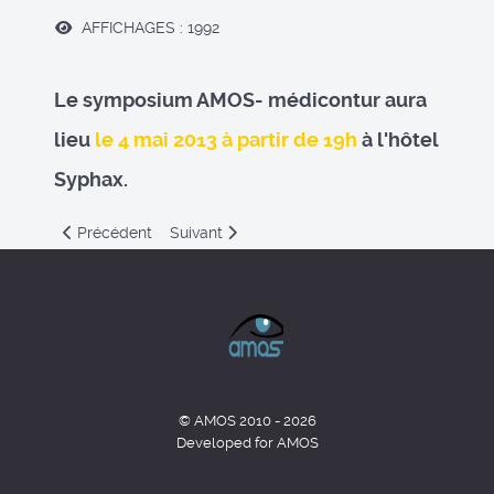
AFFICHAGES : 1992
Le symposium AMOS- médicontur aura
lieu
le 4 mai 2013 à partir de 19h
à l'hôtel
Syphax.
Previous article: 20 ème anniversaire de l'AMOS
Next article: Staff AMOS OPTYLAB
Précédent
Suivant
© AMOS 2010 - 2026
Developed for AMOS