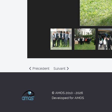
Previous article: 25eme Congres d Ophtalmologie 
Next article: Congrès D'ophtalmolo
Précédent
Suivant
© AMOS 2010 - 2026
Developed for AMOS