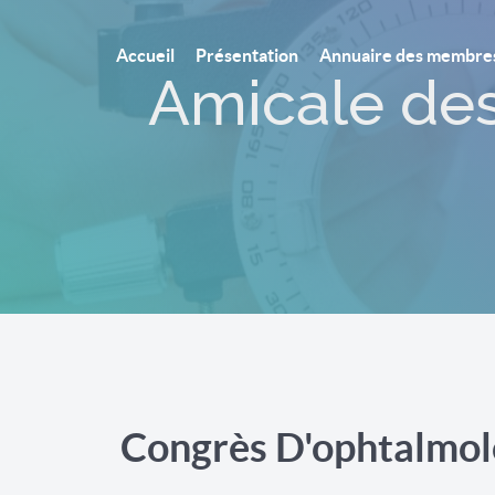
Accueil
Présentation
Annuaire des membre
ecins Ophtalmolo
de Sfax
Congrès D'ophtalmol